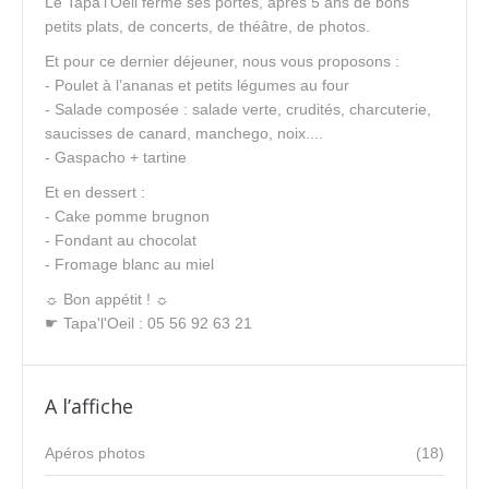
Le Tapa’l’Oeil ferme ses portes, après 5 ans de bons
petits plats, de concerts, de théâtre, de photos.
Et pour ce dernier déjeuner, nous vous proposons :
- Poulet à l’ananas et petits légumes au four
- Salade composée : salade verte, crudités, charcuterie,
saucisses de canard, manchego, noix....
- Gaspacho + tartine
Et en dessert :
- Cake pomme brugnon
- Fondant au chocolat
- Fromage blanc au miel
☼ Bon appétit ! ☼
☛ Tapa'l'Oeil : 05 56 92 63 21
A l’affiche
Apéros photos
(18)