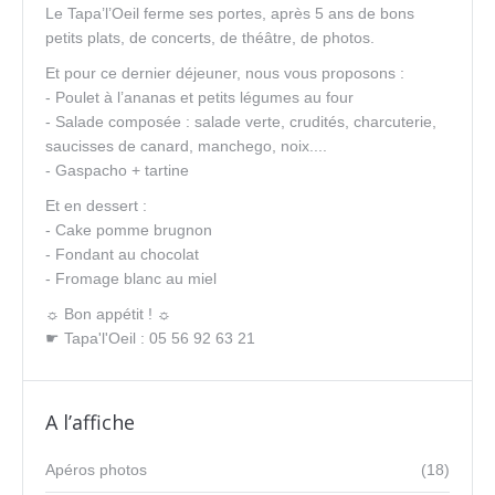
Le Tapa’l’Oeil ferme ses portes, après 5 ans de bons
petits plats, de concerts, de théâtre, de photos.
Et pour ce dernier déjeuner, nous vous proposons :
- Poulet à l’ananas et petits légumes au four
- Salade composée : salade verte, crudités, charcuterie,
saucisses de canard, manchego, noix....
- Gaspacho + tartine
Et en dessert :
- Cake pomme brugnon
- Fondant au chocolat
- Fromage blanc au miel
☼ Bon appétit ! ☼
☛ Tapa'l'Oeil : 05 56 92 63 21
A l’affiche
Apéros photos
(18)