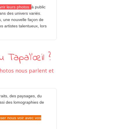
vrir leurs photos
à public
ans des univers variés.
, une nouvelle façon de
s artistes talentueux, lors
 Tapa’l’œil ?
photos nous parlent et
raits, des paysages, du
ussi des lomographies de
ser nous voir avec vos