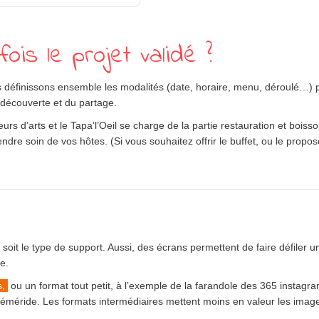
is le projet validé ?
ous définissons ensemble les modalités (date, horaire, menu, déroulé…) p
 découverte et du partage.
rs d’arts et le Tapa’l’Oeil se charge de la partie restauration et boiss
dre soin de vos hôtes. (Si vous souhaitez offrir le buffet, ou le propose
oit le type de support. Aussi, des écrans permettent de faire défiler u
e.
s,
ou un format tout petit, à l’exemple de la farandole des 365 instagr
méride. Les formats intermédiaires mettent moins en valeur les imag