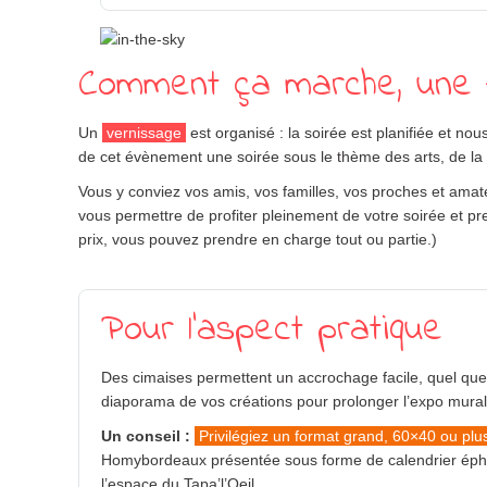
Comment ça marche, une fo
Un
vernissage
est organisé : la soirée est planifiée et n
de cet évènement une soirée sous le thème des arts, de la
Vous y conviez vos amis, vos familles, vos proches et amateu
vous permettre de profiter pleinement de votre soirée et pren
prix, vous pouvez prendre en charge tout ou partie.)
Pour l’aspect pratique
Des cimaises permettent un accrochage facile, quel que s
diaporama de vos créations pour prolonger l’expo mural
Un conseil :
Privilégiez un format grand, 60×40 ou plu
Homybordeaux présentée sous forme de calendrier éphé
l’espace du Tapa’l’Oeil.