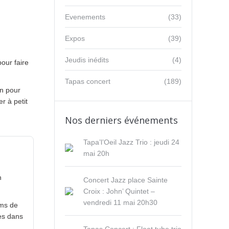
Evenements
(33)
Expos
(39)
Jeudis inédits
(4)
our faire
Tapas concert
(189)
on pour
r à petit
Nos derniers événements
Tapa’l’Oeil Jazz Trio : jeudi 24
mai 20h
n
Concert Jazz place Sainte
Croix : John’ Quintet –
vendredi 11 mai 20h30
ams de
es dans