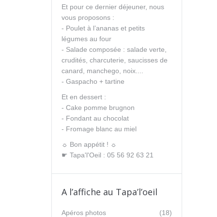
Et pour ce dernier déjeuner, nous
vous proposons :
- Poulet à l’ananas et petits
légumes au four
- Salade composée : salade verte,
crudités, charcuterie, saucisses de
canard, manchego, noix....
- Gaspacho + tartine
Et en dessert :
- Cake pomme brugnon
- Fondant au chocolat
- Fromage blanc au miel
☼ Bon appétit ! ☼
☛ Tapa'l'Oeil : 05 56 92 63 21
A l’affiche au Tapa’l’oeil
Apéros photos
(18)