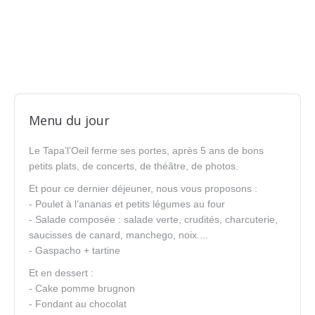
22 juin 2015
21 octobre 2014
20 mai 2014
25 janvier 2015
30 mai 2014
24 septembre
Menu du jour
2015
16 septembre
30 mai 2014
25 mai 2014
Le Tapa’l’Oeil ferme ses portes, après 5 ans de bons
2014
9 juillet 2014
petits plats, de concerts, de théâtre, de photos.
Et pour ce dernier déjeuner, nous vous proposons :
- Poulet à l’ananas et petits légumes au four
- Salade composée : salade verte, crudités, charcuterie,
saucisses de canard, manchego, noix....
- Gaspacho + tartine
Et en dessert :
- Cake pomme brugnon
- Fondant au chocolat