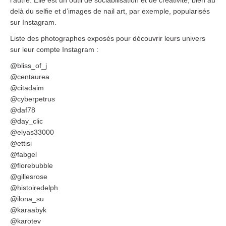
delà du selfie et d’images de nail art, par exemple, popularisés
sur Instagram.
Liste des photographes exposés pour découvrir leurs univers
sur leur compte Instagram :
@bliss_of_j
@centaurea
@citadaim
@cyberpetrus
@daf78
@day_clic
@elyas33000
@ettisi
@fabgel
@florebubble
@gillesrose
@histoiredelph
@ilona_su
@karaabyk
@karotev