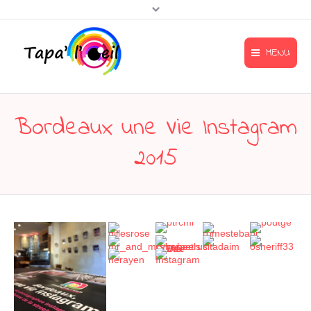
MENU
Accueil
Accueil
Bordeaux une Vie Instagram
Mentions légales
Le Tapa’l’œil
2015
Contact & accès
L’œil gourmand
menu-footer
L’œil artiste
A l’affiche
Contact & accès