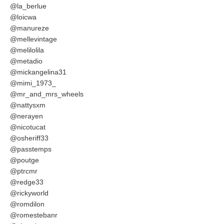
@la_berlue
@loicwa
@manureze
@mellevintage
@melilolila
@metadio
@mickangelina31
@mimi_1973_
@mr_and_mrs_wheels
@nattysxm
@nerayen
@nicotucat
@osheriff33
@passtemps
@poutge
@ptrcmr
@redge33
@rickyworld
@romdilon
@romestebanr