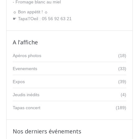
- Fromage blanc au miel
☼ Bon appétit ! ☼
☛ Tapa'l'Oeil : 05 56 92 63 21
A l’affiche
Apéros photos
(18)
Evenements
(33)
Expos
(39)
Jeudis inédits
(4)
Tapas concert
(189)
Nos derniers événements