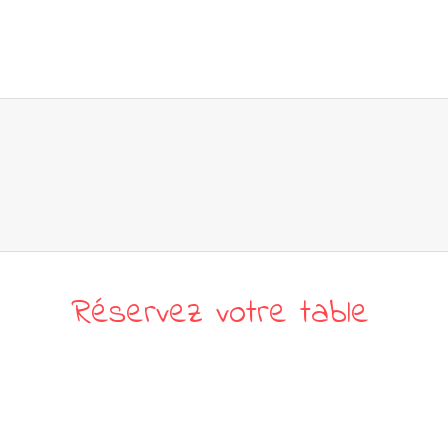
Tapas Concert : Don’t Exp
Nos bons petits plats
Réservez votre table