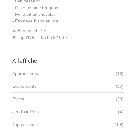
Et en dessert :
- Cake pomme brugnon
- Fondant au chocolat
- Fromage blanc au miel
☼ Bon appétit ! ☼
☛ Tapa'l'Oeil : 05 56 92 63 21
A l’affiche
Apéros photos
(18)
Evenements
(33)
Expos
(39)
Jeudis inédits
(4)
Tapas concert
(189)