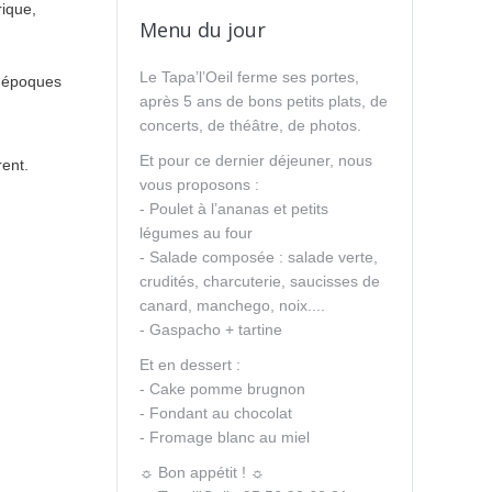
rique,
Menu du jour
Le Tapa’l’Oeil ferme ses portes,
s époques
après 5 ans de bons petits plats, de
concerts, de théâtre, de photos.
Et pour ce dernier déjeuner, nous
rent.
vous proposons :
- Poulet à l’ananas et petits
légumes au four
- Salade composée : salade verte,
crudités, charcuterie, saucisses de
canard, manchego, noix....
- Gaspacho + tartine
Et en dessert :
- Cake pomme brugnon
- Fondant au chocolat
- Fromage blanc au miel
☼ Bon appétit ! ☼