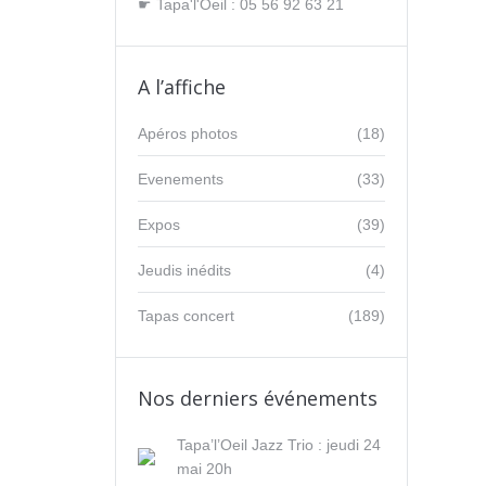
☛ Tapa'l'Oeil : 05 56 92 63 21
A l’affiche
Apéros photos
(18)
Evenements
(33)
Expos
(39)
Jeudis inédits
(4)
Tapas concert
(189)
Nos derniers événements
Tapa’l’Oeil Jazz Trio : jeudi 24
mai 20h