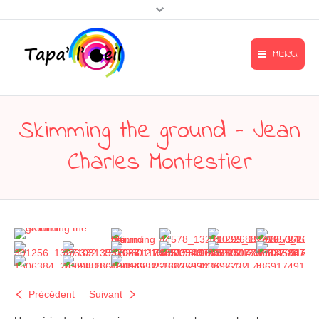
MENU
Accueil
Accueil
Skimming the ground – Jean
Mentions légales
Le Tapa’l’œil
Charles Montestier
Contact & accès
L’œil gourmand
menu-footer
L’œil artiste
A l’affiche
Contact & accès
Précédent
Suivant