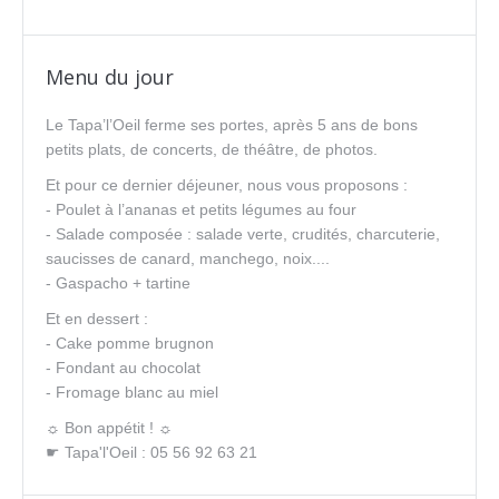
Menu du jour
Le Tapa’l’Oeil ferme ses portes, après 5 ans de bons
petits plats, de concerts, de théâtre, de photos.
Et pour ce dernier déjeuner, nous vous proposons :
- Poulet à l’ananas et petits légumes au four
- Salade composée : salade verte, crudités, charcuterie,
saucisses de canard, manchego, noix....
- Gaspacho + tartine
Et en dessert :
- Cake pomme brugnon
- Fondant au chocolat
- Fromage blanc au miel
☼ Bon appétit ! ☼
☛ Tapa'l'Oeil : 05 56 92 63 21