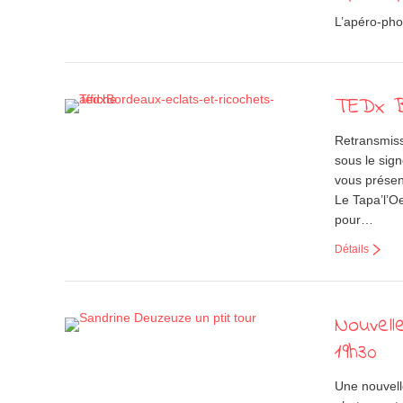
L’apéro-pho
TEDx B
Retransmiss
sous le sig
vous présent
Le Tapa’l’Oe
pour…
Détails
Nouvel
19h30
Une nouvell