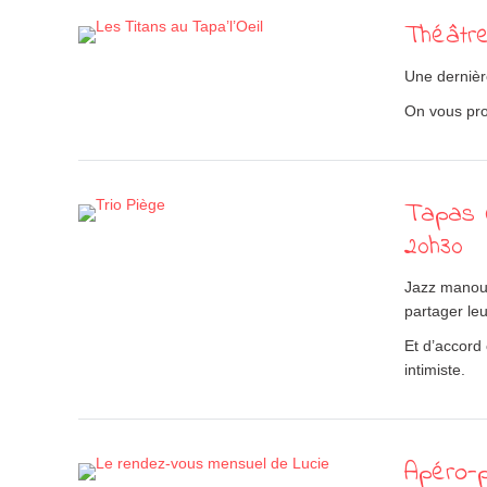
Théâtre
Une dernièr
On vous pro
Tapas C
20h30
Jazz manouc
partager leu
Et d’accord
intimiste.
Apéro-p