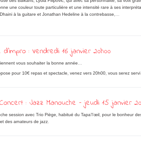
use des Balkans, Lydia Filipovic, qui avec sa personnalité, sa voix grav
nne une couleur toute particulière et une intensité rare à ses interpréta
Dhaini à la guitare et Jonathan Hedeline à la contrebasse,…
 d’impro : Vendredi 16 janvier 20h00
viennent vous souhaiter la bonne année…
pose pour 10€ repas et spectacle, venez vers 20h00, vous serez servi 
oncert : Jazz Manouche – jeudi 15 janvier 2
he session avec Trio Piège, habitué du Tapa’l’œil, pour le bonheur de
et des amateurs de jazz.