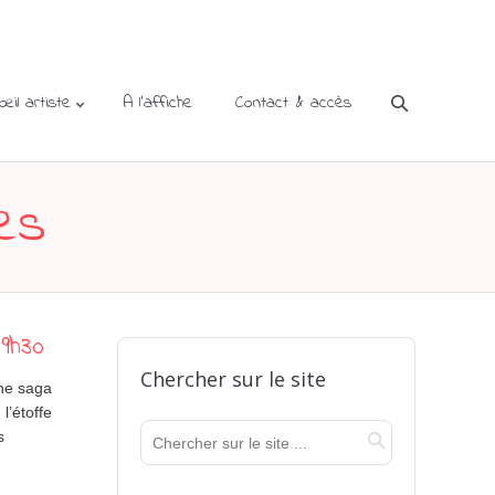
’œil artiste
A l’affiche
Contact & accès
les
19h30
Chercher sur le site
une saga
l’étoffe
s