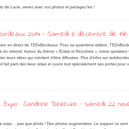
to de Lucie, venez avec vos photos et partagez les !
ordeaux 2014 – Samedi 6 décembre de 14h 
ion en direct de TEDxBordeaux. Pour sa quatrième édition, TEDxBord
ne du rebond. Autour du thème « Éclats et Ricochets », treize speakers 
er leurs idées qui méritent d’être diffusées. Plus d’infos sur tedxbord
il fait parti des lieux relais et ouvre tout spécialement ses portes pour 
le Expo : Sandrine Dezeuze – samedi 22 no
e expo… pas que photo ! Des photos augmentées. Le support ce sont