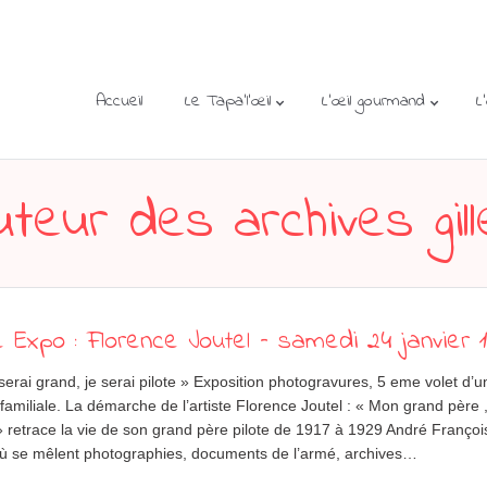
Accueil
Le Tapa’l’œil
L’œil gourmand
L
uteur des archives
gil
e Expo : Florence Joutel – samedi 24 janvier 
serai grand, je serai pilote » Exposition photogravures, 5 eme volet d’
familiale. La démarche de l’artiste Florence Joutel : « Mon grand père , 
» retrace la vie de son grand père pilote de 1917 à 1929 André Françoi
où se mêlent photographies, documents de l’armé, archives…