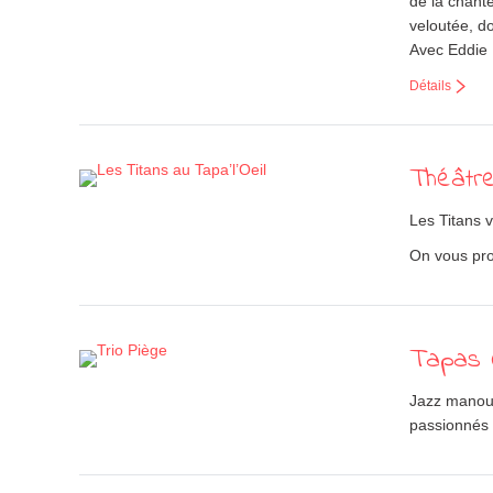
de la chante
veloutée, do
Avec Eddie 
Détails
Théâtre
Les Titans 
On vous pro
Tapas C
Jazz manouc
passionnés 