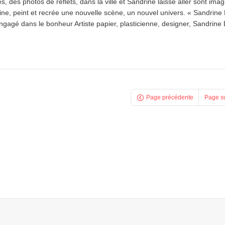
s, des photos de reflets, dans la ville et Sandrine laisse aller sont imag
sine, peint et recrée une nouvelle scène, un nouvel univers. « Sandrin
ngagé dans le bonheur Artiste papier, plasticienne, designer, Sandrin
Page précédente
Page s