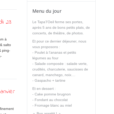
Menu du jour
di 23
Le Tapa’l’Oeil ferme ses portes,
après 5 ans de bons petits plats, de
concerts, de théâtre, de photos.
ism à
Et pour ce dernier déjeuner, nous
& salto
vous proposons :
& ping-
- Poulet à l’ananas et petits
a-
légumes au four
- Salade composée : salade verte,
crudités, charcuterie, saucisses de
canard, manchego, noix....
- Gaspacho + tartine
Et en dessert :
anvier
- Cake pomme brugnon
- Fondant au chocolat
- Fromage blanc au miel
ffinement
☼ Bon appétit ! ☼