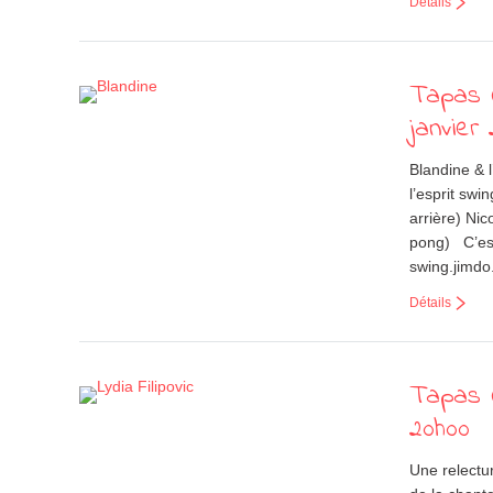
Détails
Tapas C
janvier
Blandine & l
l’esprit sw
arrière) Ni
pong) C’est 
swing.jimd
Détails
Tapas C
20h00
Une relectu