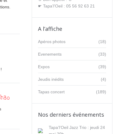
e et
☛ Tapa'l'Oeil : 05 56 92 63 21
tions.
A l’affiche
Apéros photos
(18)
Evenements
(33)
Expos
(39)
!
Jeudis inédits
(4)
Tapas concert
(189)
0h30
s
Nos derniers événements
Tapa’l’Oeil Jazz Trio : jeudi 24