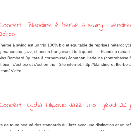
oncert : Blandine & l’herbe à swing – vendre
 20h00
’herbe à swing est un trio 100% bio et équitable de reprises hétéroclyt
ing manouche, jazz, chanson française et tutti quanti… Blandine (chant 
colas Bombard (guitare & cornemuse) Jonathan Hedeline (contrebasse 
bien, c’est bio et c’est en trio Site internet: http://blandine-et-lherbe-
o.com/ Vidéo…
oncert : Lydia Filipovic Jazz Trio – jeudi 22 j
re de toute beauté des standards du Jazz avec une distinction et un ra