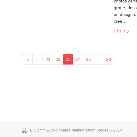
photos certe
gratte, des
un design e
crée…
Détails
1
…
21
22
23
24
25
…
28
DitComm
&
StudioXine Communication
Bordeaux 2014