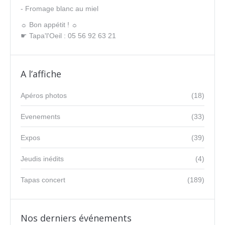
- Fromage blanc au miel
☼ Bon appétit ! ☼
☛ Tapa'l'Oeil : 05 56 92 63 21
A l’affiche
Apéros photos
(18)
Evenements
(33)
Expos
(39)
Jeudis inédits
(4)
Tapas concert
(189)
Nos derniers événements