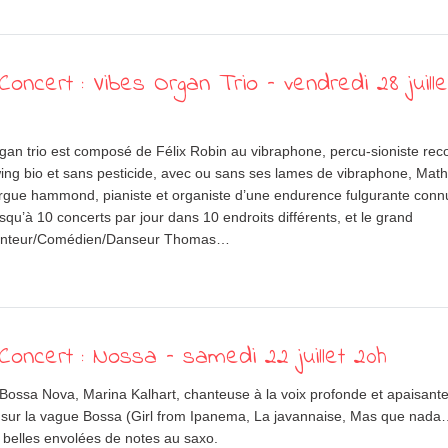
oncert : Vibes Organ Trio – vendredi 28 juille
gan trio est composé de Félix Robin au vibraphone, percu-sioniste re
ing bio et sans pesticide, avec ou sans ses lames de vibraphone, Math
orgue hammond, pianiste et organiste d’une endurence fulgurante conn
squ’à 10 concerts par jour dans 10 endroits différents, et le grand
anteur/Comédien/Danseur Thomas…
oncert : Nossa – samedi 22 juillet 20h
Bossa Nova, Marina Kalhart, chanteuse à la voix profonde et apaisante
 sur la vague Bossa (Girl from Ipanema, La javannaise, Mas que nada
 belles envolées de notes au saxo.