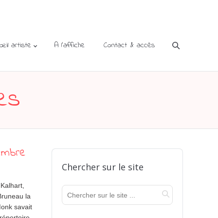
’œil artiste
A l’affiche
Contact & accès
les
embre
Chercher sur le site
Kalhart,
Bruneau la
onk savait
répertoire