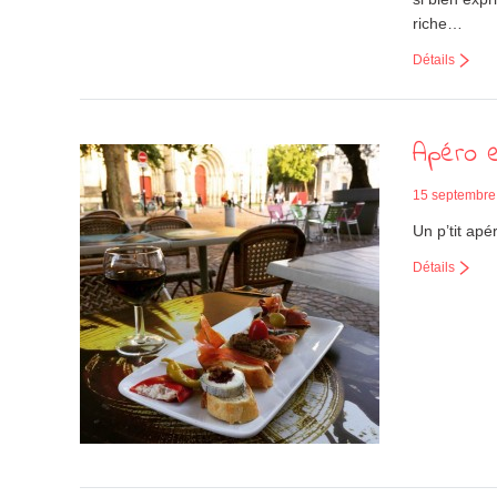
riche…
Détails
Apéro 
15 septembre
Un p’tit apé
Détails