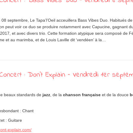
Concert : Bass Vibes Duo – vendredi 8 sep
 08 septembre, Le Tapa’l’Oeil acceuillera Bass Vibes Duo. Habitués de
 on peut voir ce duo se produire notamment avec Capucine, gagnant du
 2017, et avec divers trio. Cette formation atypique sera composé de Fé
ne et au marimba, et de Louis Laville dit ‘vendéen’ à la…
oncert : Don’t Explain – Vendredi 1er septe
de beaux standards de
jazz
, de la
chanson française
et de la douce
b
esbondant : Chant
et : Guitare
dont-explain.com/