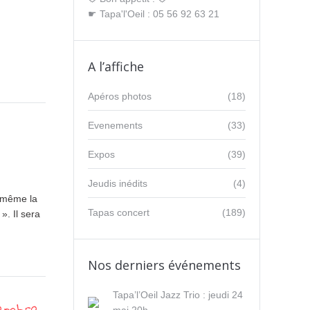
☛ Tapa'l'Oeil : 05 56 92 63 21
A l’affiche
Apéros photos
(18)
Evenements
(33)
Expos
(39)
Jeudis inédits
(4)
t même la
Tapas concert
(189)
». Il sera
Nos derniers événements
Tapa’l’Oeil Jazz Trio : jeudi 24