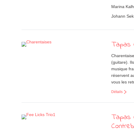
Marina Kalh
Johann Sek
Tapas C
Charentaise
(guitare). I
musique fra
réservent a
vous les re
Détails
Tapas C
Contreb