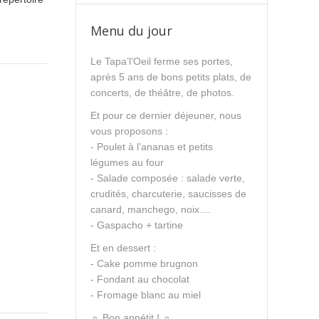
Menu du jour
Le Tapa’l’Oeil ferme ses portes,
après 5 ans de bons petits plats, de
concerts, de théâtre, de photos.
Et pour ce dernier déjeuner, nous
vous proposons :
- Poulet à l’ananas et petits
légumes au four
- Salade composée : salade verte,
crudités, charcuterie, saucisses de
canard, manchego, noix....
- Gaspacho + tartine
Et en dessert :
- Cake pomme brugnon
- Fondant au chocolat
- Fromage blanc au miel
☼ Bon appétit ! ☼