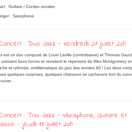
art : Guitare / Cordes vocales
inger : Saxophone
oncert : Duo Jazz – Vendredi 21 juillet 20h
s est un duo composé de Louis Laville (contrebasse) et Thomas Gauc
ls unissent leurs forces et revisitent le répertoire de Wes Montgomery 
iche et rythmée, emblématique du jazz des années 60 ! Les deux com
ussi quelques surprises, quelques chansons se cacherons lors du conc
trouver…
oncert : Trio Jazz – Vibraphone, Guitare et
asse – jeudi 13 juillet 20h