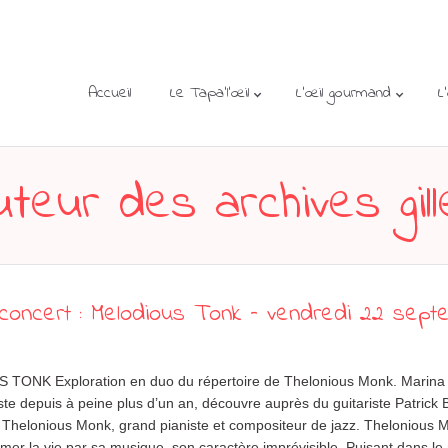
Accueil
Le Tapa’l’œil
L’œil gourmand
L
uteur des archives
gil
oncert : Melodious Tonk – vendredi 22 sept
TONK Exploration en duo du répertoire de Thelonious Monk. Marina 
ste depuis à peine plus d’un an, découvre auprès du guitariste Patrick 
Thelonious Monk, grand pianiste et compositeur de jazz. Thelonious M
imer la vie par sa musique, son caractère imprévisible. Puisant dans le 