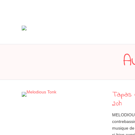
A
Tapas c
20h
MELODIOUS 
contrebassi
musique de 
si bien expr