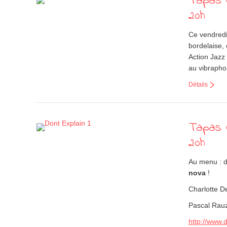
Tapas 
20h
Ce vendredi
bordelaise,
Action Jazz
au vibrapho
Détails
Tapas C
20h
Au menu : 
nova
!
Charlotte D
Pascal Rauz
http://www.