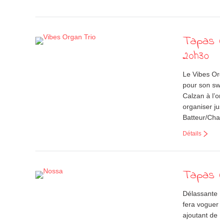
Tapas C
20h30
Le Vibes Or
pour son sw
Calzan à l’
organiser ju
Batteur/Ch
Détails
Tapas C
Délassante 
fera voguer
ajoutant de