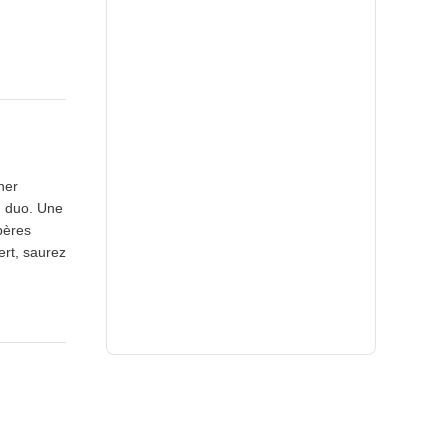
her
en duo. Une
pères
ert, saurez