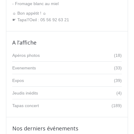
- Fromage blanc au miel
☼ Bon appétit ! ☼
☛ Tapa'l'Oeil : 05 56 92 63 21
A l’affiche
Apéros photos
(18)
Evenements
(33)
Expos
(39)
Jeudis inédits
(4)
Tapas concert
(189)
Nos derniers événements