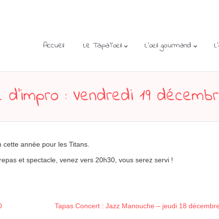
Accueil
Le Tapa’l’œil
L’œil gourmand
L
 d’impro : Vendredi 19 décemb
 cette année pour les Titans.
epas et spectacle, venez vers 20h30, vous serez servi !
0
Tapas Concert : Jazz Manouche – jeudi 18 décembr