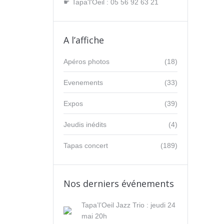
☛ Tapa'l'Oeil : 05 56 92 63 21
A l’affiche
Apéros photos
(18)
Evenements
(33)
Expos
(39)
Jeudis inédits
(4)
Tapas concert
(189)
Nos derniers événements
Tapa’l’Oeil Jazz Trio : jeudi 24
mai 20h