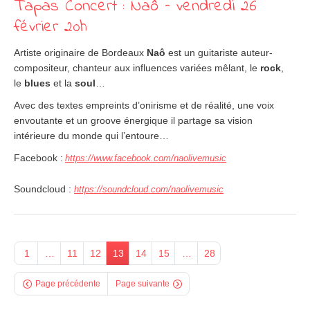
Tapas Concert : Naô – vendredi 26
février 20h
Artiste originaire de Bordeaux
Naô
est un guitariste auteur-
compositeur, chanteur aux influences variées mêlant, le
rock
,
le
blues
et la
soul
…
Avec des textes empreints d’onirisme et de réalité, une voix
envoutante et un groove énergique il partage sa vision
intérieure du monde qui l’entoure…
Facebook :
https://www.facebook.com/
naolivemusic
Soundcloud :
https://soundcloud.com/
naolivemusic
1
…
11
12
13
14
15
…
28
Page précédente
Page suivante