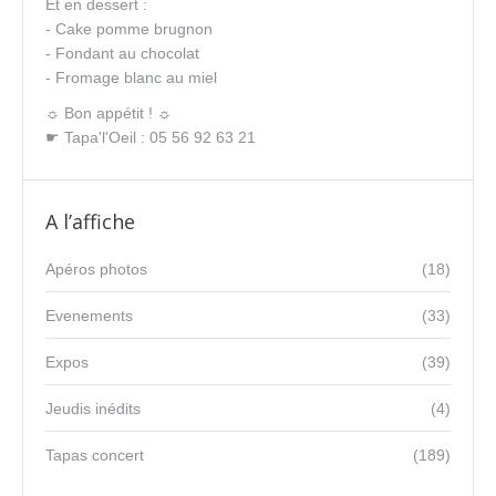
Et en dessert :
- Cake pomme brugnon
- Fondant au chocolat
- Fromage blanc au miel
☼ Bon appétit ! ☼
☛ Tapa'l'Oeil : 05 56 92 63 21
A l’affiche
Apéros photos
(18)
Evenements
(33)
Expos
(39)
Jeudis inédits
(4)
Tapas concert
(189)