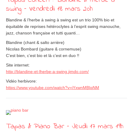
Tapas Concert : Blandine & l’herbe à
swing – Vendredi 18 mars 20h
Blandine & l’herbe à swing à swing est un trio 100% bio et
équitable de reprises hétéroclytes à l’esprit swing manouche,
jazz, chanson française et tutti quanti…
Blandine (chant & salto arrière)
Nicolas Bombard (guitare & cornemuse)
C’est bien, c’est bio et là c’est en duo !!
Site internet:
http://
blandine-et-lherbe-a-swing.
jimdo.com/
Vidéo herbivore:
https://www.youtube.com/
watch?v=iYxwnMBIqNM
Tapas & Piano Bar – Jeudi 17 mars 19h