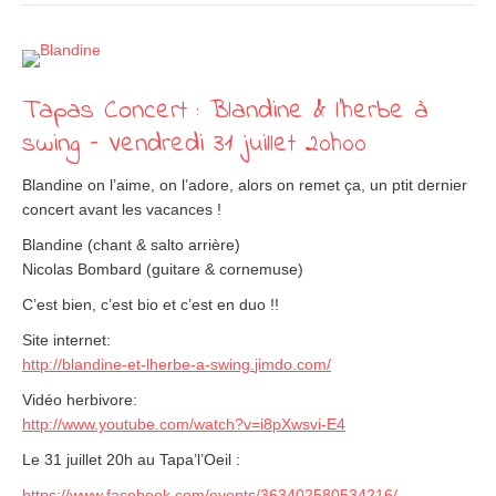
Tapas Concert : Blandine & l’herbe à
swing – Vendredi 31 juillet 20h00
Blandine on l’aime, on l’adore, alors on remet ça, un ptit dernier
concert avant les vacances !
Blandine (chant & salto arrière)
Nicolas Bombard (guitare & cornemuse)
C’est bien, c’est bio et c’est en duo !!
Site internet:
http://
blandine-et-lherbe-a-swing.
jimdo.com/
Vidéo herbivore:
http://www.youtube.com/
watch?v=i8pXwsvi-E4
Le 31 juillet 20h au Tapa’l’Oeil :
https://www.facebook.com/events/363402580534216/