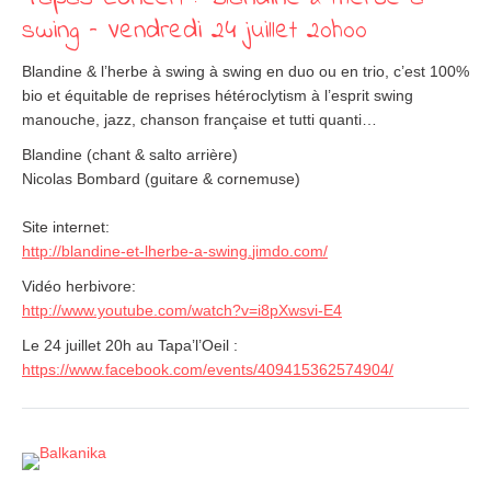
swing – Vendredi 24 juillet 20h00
Blandine & l’herbe à swing à swing en duo ou en trio, c’est 100%
bio et équitable de reprises hétéroclytism à l’esprit swing
manouche, jazz, chanson française et tutti quanti…
Blandine (chant & salto arrière)
Nicolas Bombard (guitare & cornemuse)
Site internet:
http://
blandine-et-lherbe-a-swing.
jimdo.com/
Vidéo herbivore:
http://www.youtube.com/
watch?v=i8pXwsvi-E4
Le 24 juillet 20h au Tapa’l’Oeil :
https://www.facebook.com/events/409415362574904/