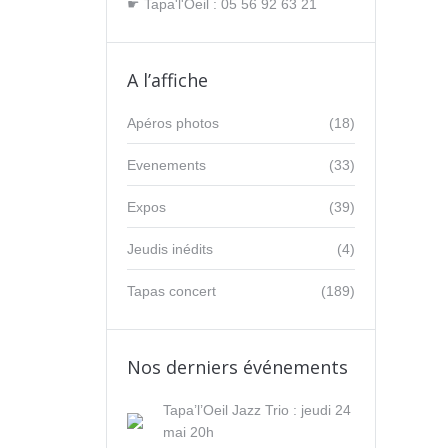
☛ Tapa'l'Oeil : 05 56 92 63 21
A l’affiche
Apéros photos
(18)
Evenements
(33)
Expos
(39)
Jeudis inédits
(4)
Tapas concert
(189)
Nos derniers événements
Tapa’l’Oeil Jazz Trio : jeudi 24
mai 20h