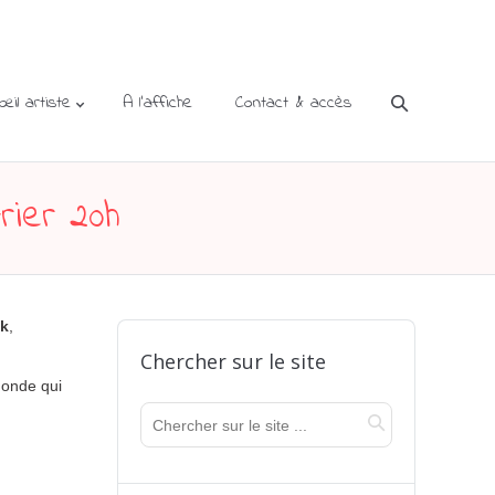
’œil artiste
A l’affiche
Contact & accès
rier 20h
ck
,
Chercher sur le site
monde qui