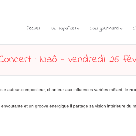
Accueil
Le Tapa’l’œil
L’œil gourmand
L
oncert : Naô – vendredi 26 fév
iste auteur-compositeur, chanteur aux influences variées mêlant, le
ro
x envoutante et un groove énergique il partage sa vision intérieure du 