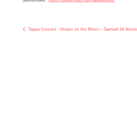
Soundcloud :
https://soundcloud.com/
naolivemusic
Tapas Concert : Dream on the Moon – Samedi 26 févrie