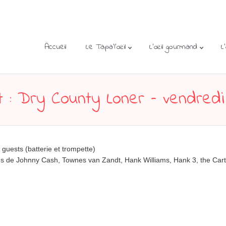
Accueil
Le Tapa’l’œil
L’œil gourmand
L
 : Dry County Loner – vendredi
 guests (batterie et trompette)
ses de Johnny Cash, Townes van Zandt, Hank Williams, Hank 3, the Cart