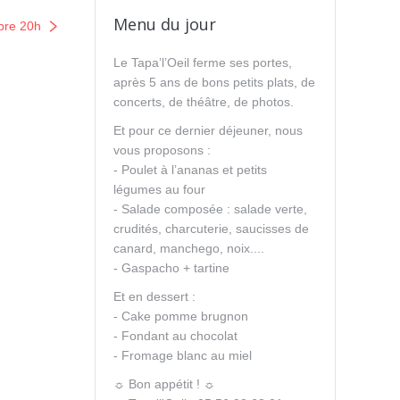
Menu du jour
bre 20h
Le Tapa’l’Oeil ferme ses portes,
après 5 ans de bons petits plats, de
concerts, de théâtre, de photos.
Et pour ce dernier déjeuner, nous
vous proposons :
- Poulet à l’ananas et petits
légumes au four
- Salade composée : salade verte,
crudités, charcuterie, saucisses de
canard, manchego, noix....
- Gaspacho + tartine
Et en dessert :
- Cake pomme brugnon
- Fondant au chocolat
- Fromage blanc au miel
☼ Bon appétit ! ☼