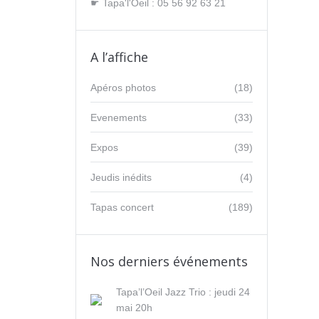
☛ Tapa'l'Oeil : 05 56 92 63 21
A l’affiche
Apéros photos
(18)
Evenements
(33)
Expos
(39)
Jeudis inédits
(4)
Tapas concert
(189)
Nos derniers événements
Tapa’l’Oeil Jazz Trio : jeudi 24
mai 20h