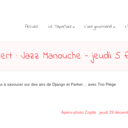
Accueil
Le Tapa’l’œil
L’œil gourmand
L
rt : Jazz Manouche – jeudi 5 f
s à savourer sur des airs de Django et Parker… avec Trio Piège
Apéro-photo Zoptik : jeudi 29 décem