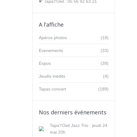
☛ Tapa'l'Oeil : 05 56 92 63 21
A l’affiche
Apéros photos
(18)
Evenements
(33)
Expos
(39)
Jeudis inédits
(4)
Tapas concert
(189)
Nos derniers événements
Tapa’l’Oeil Jazz Trio : jeudi 24
mai 20h