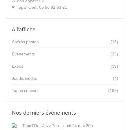
☼ Bon appétit ! ☼
☛ Tapa'l'Oeil : 05 56 92 63 21
A l’affiche
Apéros photos
(18)
Evenements
(33)
Expos
(39)
Jeudis inédits
(4)
Tapas concert
(189)
Nos derniers événements
Tapa’l’Oeil Jazz Trio : jeudi 24 mai 20h