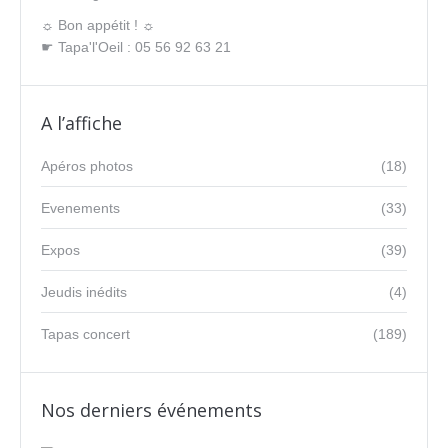
☼ Bon appétit ! ☼
☛ Tapa'l'Oeil : 05 56 92 63 21
A l’affiche
Apéros photos
(18)
Evenements
(33)
Expos
(39)
Jeudis inédits
(4)
Tapas concert
(189)
Nos derniers événements