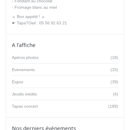
- Fondant au chocolat
- Fromage blanc au miel
☼ Bon appétit ! ☼
☛ Tapa'l'Oeil : 05 56 92 63 21
A l’affiche
Apéros photos
(18)
Evenements
(33)
Expos
(39)
Jeudis inédits
(4)
Tapas concert
(189)
Nos derniers événements