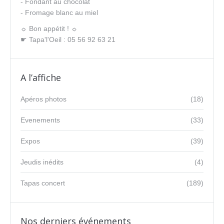
- Fondant au chocolat
- Fromage blanc au miel
☼ Bon appétit ! ☼
☛ Tapa'l'Oeil : 05 56 92 63 21
A l’affiche
Apéros photos
(18)
Evenements
(33)
Expos
(39)
Jeudis inédits
(4)
Tapas concert
(189)
Nos derniers événements