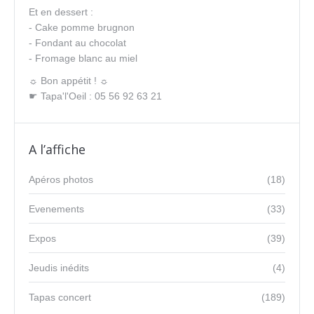
Et en dessert :
- Cake pomme brugnon
- Fondant au chocolat
- Fromage blanc au miel
☼ Bon appétit ! ☼
☛ Tapa'l'Oeil : 05 56 92 63 21
A l’affiche
Apéros photos
(18)
Evenements
(33)
Expos
(39)
Jeudis inédits
(4)
Tapas concert
(189)