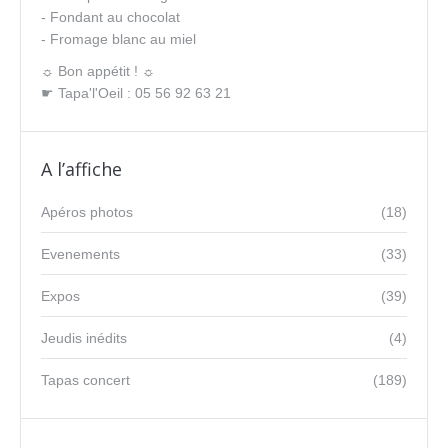
- Fondant au chocolat
- Fromage blanc au miel
☼ Bon appétit ! ☼
☛ Tapa'l'Oeil : 05 56 92 63 21
A l’affiche
Apéros photos
(18)
Evenements
(33)
Expos
(39)
Jeudis inédits
(4)
Tapas concert
(189)