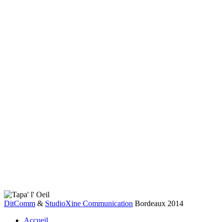
DitComm
&
StudioXine Communication
Bordeaux 2014
Accueil