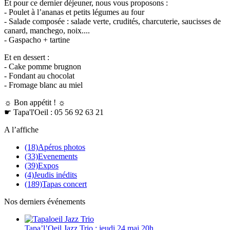
Et pour ce dernier déjeuner, nous vous proposons :
- Poulet à l’ananas et petits légumes au four
- Salade composée : salade verte, crudités, charcuterie, saucisses de
canard, manchego, noix....
- Gaspacho + tartine
Et en dessert :
- Cake pomme brugnon
- Fondant au chocolat
- Fromage blanc au miel
☼ Bon appétit ! ☼
☛ Tapa'l'Oeil : 05 56 92 63 21
A l’affiche
(18)
Apéros photos
(33)
Evenements
(39)
Expos
(4)
Jeudis inédits
(189)
Tapas concert
Nos derniers événements
Tapa’l’Oeil Jazz Trio : jeudi 24 mai 20h