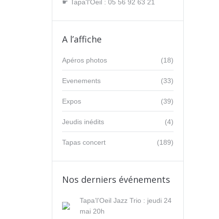
☛ Tapa'l'Oeil : 05 56 92 63 21
A l’affiche
Apéros photos
(18)
Evenements
(33)
Expos
(39)
Jeudis inédits
(4)
Tapas concert
(189)
Nos derniers événements
Tapa’l’Oeil Jazz Trio : jeudi 24
mai 20h