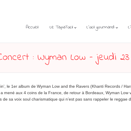
Accueil
Le Tapa’l’œil
L’œil gourmand
L
oncert : Wyman Low – jeudi 23 
ippin’, le 1er album de Wyman Low and the Ravers (Khanti Records / Ha
es a mené aux 4 coins de la France, de retour à Bordeaux, Wyman Low v
urs de sa voix soul charismatique qui n’est pas sans rappeler le reggae 