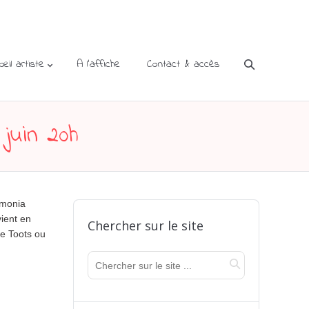
’œil artiste
A l’affiche
Contact & accès
juin 20h
rmonia
ient en
Chercher sur le site
de Toots ou