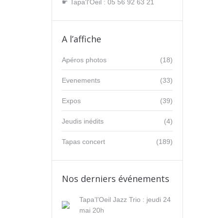
☛ Tapa'l'Oeil : 05 56 92 63 21
A l’affiche
Apéros photos
(18)
Evenements
(33)
Expos
(39)
Jeudis inédits
(4)
Tapas concert
(189)
Nos derniers événements
Tapa’l’Oeil Jazz Trio : jeudi 24
mai 20h