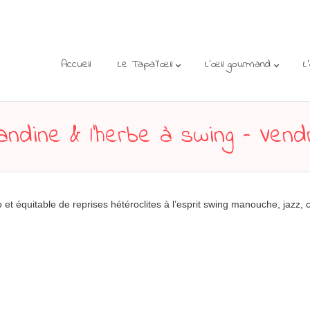
Accueil
Le Tapa’l’œil
L’œil gourmand
L
andine & l’herbe à swing – Vend
et équitable de reprises hétéroclites à l’esprit swing manouche, jazz,