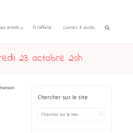
’œil artiste
A l’affiche
Contact & accès
redi 23 octobre 20h
 chanson
Chercher sur le site