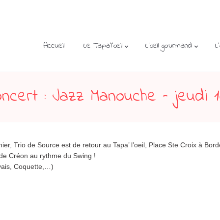
Accueil
Le Tapa’l’œil
L’œil gourmand
L
cert : Jazz Manouche – jeudi 16
er, Trio de Source est de retour au Tapa’ l’oeil, Place Ste Croix à Bor
 de Créon au rythme du Swing !
vais, Coquette,…)