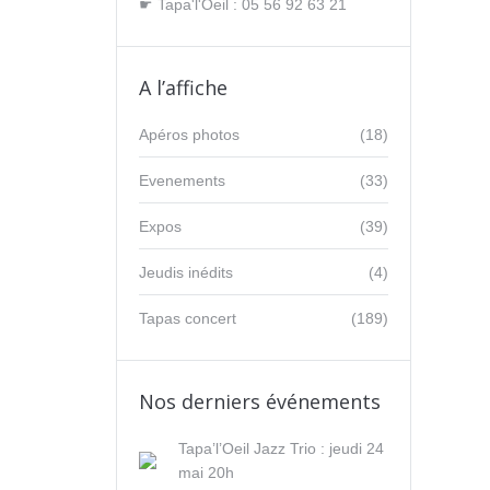
☛ Tapa'l'Oeil : 05 56 92 63 21
A l’affiche
Apéros photos
(18)
Evenements
(33)
Expos
(39)
Jeudis inédits
(4)
Tapas concert
(189)
Nos derniers événements
Tapa’l’Oeil Jazz Trio : jeudi 24
mai 20h