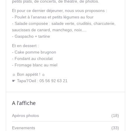
petits plats, de concerts, de théâtre, de photos.
Et pour ce dernier déjeuner, nous vous proposons :
- Poulet à l’ananas et petits légumes au four
- Salade composée : salade verte, crudités, charcuterie,
saucisses de canard, manchego, noix....
- Gaspacho + tartine
Et en dessert :
- Cake pomme brugnon
- Fondant au chocolat
- Fromage blanc au miel
☼ Bon appétit ! ☼
☛ Tapa'l'Oeil : 05 56 92 63 21
A l’affiche
Apéros photos
(18)
Evenements
(33)