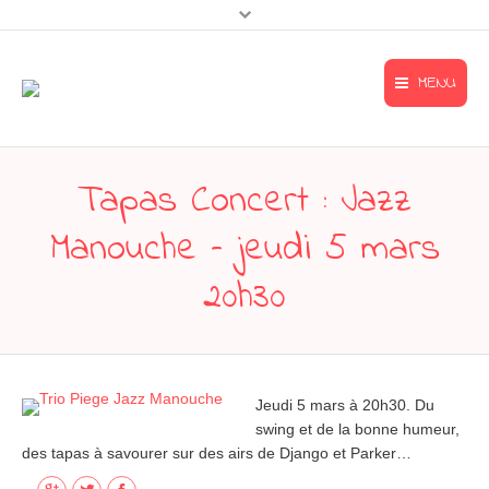
MENU
Accueil
Accueil
Tapas Concert : Jazz
Mentions légales
Le Tapa’l’œil
Manouche – jeudi 5 mars
Contact & accès
L’œil gourmand
menu-footer
20h30
L’œil artiste
A l’affiche
Contact & accès
Jeudi 5 mars à 20h30. Du
swing et de la bonne humeur,
des tapas à savourer sur des airs de Django et Parker…