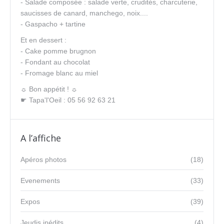
- Salade composée : salade verte, crudités, charcuterie,
saucisses de canard, manchego, noix....
- Gaspacho + tartine
Et en dessert :
- Cake pomme brugnon
- Fondant au chocolat
- Fromage blanc au miel
☼ Bon appétit ! ☼
☛ Tapa'l'Oeil : 05 56 92 63 21
A l’affiche
Apéros photos
(18)
Evenements
(33)
Expos
(39)
Jeudis inédits
(4)