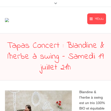
MENU
Accueil
Accueil
Tapas Concert : Blandine &
Mentions légales
Le Tapa’l’œil
l’herbe à swing – Samedi 19
Contact & accès
L’œil gourmand
menu-footer
juillet 21h
L’œil artiste
A l’affiche
Contact & accès
Blandine &
l’herbe à swing
est un trio 100%
BIO et équitable