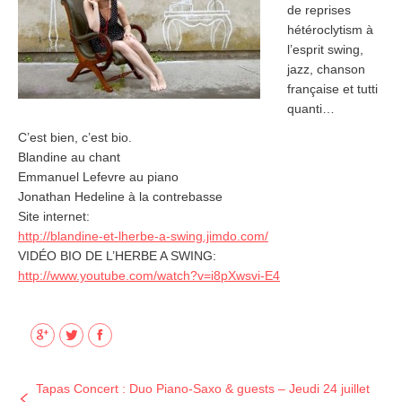
de reprises
hétéroclytism à
l’esprit swing,
jazz, chanson
française et tutti
quanti…
C’est bien, c’est bio.
Blandine au chant
Emmanuel Lefevre au piano
Jonathan Hedeline à la contrebasse
Site internet:
http://blandine-et-lherbe-a-swing.jimdo.com/
VIDÉO BIO DE L’HERBE A SWING:
http://www.youtube.com/watch?v=i8pXwsvi-E4
Google+
Twitter
Facebook
Tapas Concert : Duo Piano-Saxo & guests – Jeudi 24 juillet